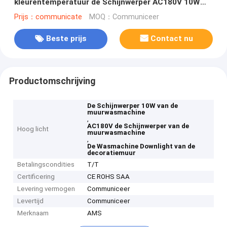
kleurentemperatuur de Schijnwerper AC180V 10W
voor Decoratie
Prijs：communicate
MOQ：Communiceer
Beste prijs
Contact nu
Productomschrijving
De Schijnwerper 10W van de
muurwasmachine
,
AC180V de Schijnwerper van de
Hoog licht
muurwasmachine
,
De Wasmachine Downlight van de
decoratiemuur
Betalingscondities
T/T
Certificering
CE ROHS SAA
Levering vermogen
Communiceer
Levertijd
Communiceer
Merknaam
AMS