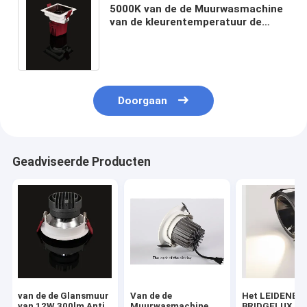
5000K van de de Muurwasmachine
van de kleurentemperatuur de
Schijnwerper AC180V 10W voor
Decoratie
Doorgaan
Geadviseerde Producten
van de de Glansmuur
Van de de
Het LEIDENE v
van 12W 300lm Anti
Muurwasmachine
BRIDGELUX 1