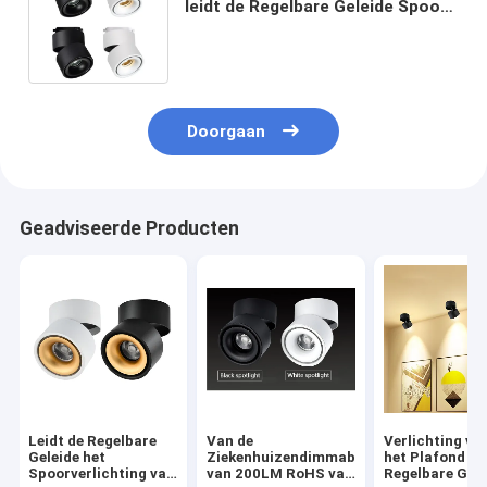
leidt de Regelbare Geleide Spoor
van AMS 20W Geen Mercury
148mm Hoogte
Doorgaan
Geadviseerde Producten
Leidt de Regelbare
Van de
Verlichting va
Geleide het
Ziekenhuizendimmable
het Plafond lei
Spoorverlichting van
van 200LM RoHS van
Regelbare Gele