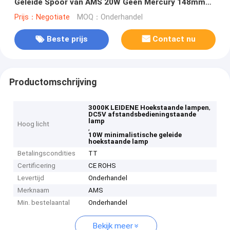
Geleide Spoor van AMS 20W Geen Mercury 148mm
Hoogte
Prijs：Negotiate
MOQ：Onderhandel
Beste prijs
Contact nu
Productomschrijving
,
3000K LEIDENE Hoekstaande lampen
DC5V afstandsbedieningstaande
lamp
Hoog licht
,
10W minimalistische geleide
hoekstaande lamp
Betalingscondities
TT
Certificering
CE ROHS
Levertijd
Onderhandel
Merknaam
AMS
Min. bestelaantal
Onderhandel
Bekijk meer