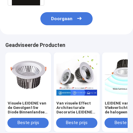
Doorgaan
Geadviseerde Producten
Visuele LEIDENE van
Van visuele Effect
LEIDENE van d
de Gevolgen15w
Architecturale
Vlekverlichtin
Diode Binnenlandse
Decoratie LEIDENE
de halogeen10
Vlekverlichting voor
de Diodeverlichting
Diode Binnenl
Architecturale
Halogeendownlights
Bronhalfgeleid
Beste prijs
Beste prijs
Beste pri
Decoratie
10W