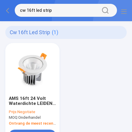
Cw 16ft Led Strip
(1)
AMS 16ft 24 Volt
Waterdichte LEIDENE
Lichte Stroken voor
Prijs:
Negotiate
Huisdecoratie CW
MOQ:
Onderhandel
NW
Ontvang de meest recente Prijs