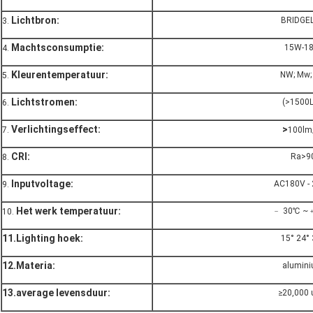
Lichtbron:
BRIDGE
3.
Machtsconsumptie:
15W-1
4.
Kleurentemperatuur:
NW; Mw;
5.
Lichtstromen:
(>1500
6.
Verlichtingseffect:
>
7.
100l
CRI:
Ra>9
8.
Inputvoltage:
AC180V -
9.
Het werk temperatuur:
﹣ 30℃ ~
10.
11.Lighting hoek:
15° 24° 
12.Materia:
alumin
13.average levensduur:
≥20,000 