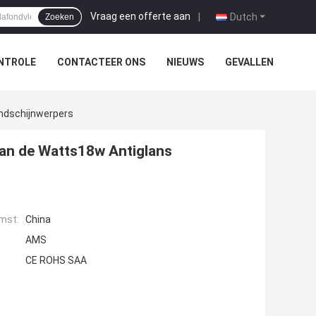
Vraag een offerte aan
|
Dutch
Zoeken
NTROLE
CONTACTEER ONS
NIEUWS
GEVALLEN
ndschijnwerpers
an de Watts18w Antiglans
mst:
China
AMS
CE ROHS SAA