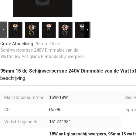
Grote Afbeelding :
95mm 15 de
Schijnwerpersac 240V Dimmable van de
Watts18w Antiglans Plafondschijnwerpers
95mm 15 de Schijnwerpersac 240V Dimmable van de Watts1
beschrijving
Machtsconsumptie:
15W-18W
kleur
CRI:
Ra>90
Input
Verlichtingshoek:
15° 24° 38°
18W antiglansschijnwerpers
,
95mm 15 watt