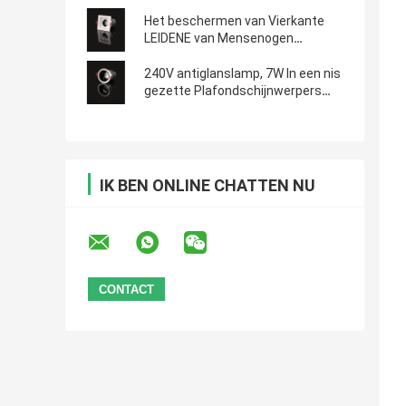
Het beschermen van Vierkante
LEIDENE van Mensenogen
Vleklichten met NW-
Kleurentemperatuur
240V antiglanslamp, 7W In een nis
gezette Plafondschijnwerpers
5000K 6000K
IK BEN ONLINE CHATTEN NU