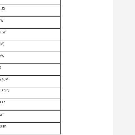
LUX
8W
 PW
LM)
m/W
0
 240V
﹢50℃
38°
ium
uren