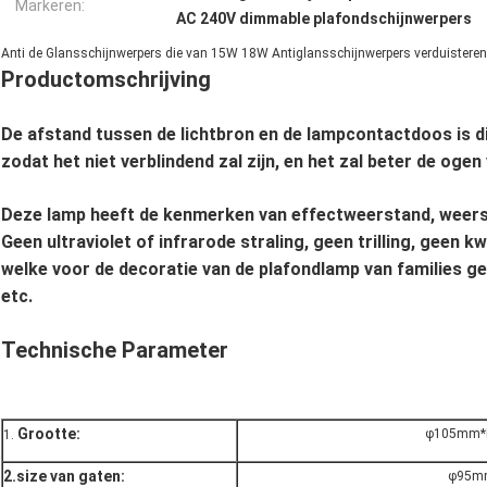
Markeren:
AC 240V dimmable plafondschijnwerpers
Anti de Glansschijnwerpers die van 15W 18W Antiglansschijnwerpers verduisteren
Productomschrijving
De afstand tussen de lichtbron en de lampcontactdoos is d
zodat het niet verblindend zal zijn, en het zal beter de og
Deze lamp heeft de kenmerken van effectweerstand, weers
Geen ultraviolet of infrarode straling, geen trilling, geen k
welke voor de decoratie van de plafondlamp van families ge
etc.
Technische Parameter
Grootte:
φ105mm*
1.
2.size van gaten:
φ95m