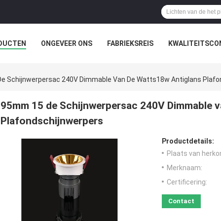
DUCTEN
ONGEVEER ONS
FABRIEKSREIS
KWALITEITSCO
e Schijnwerpersac 240V Dimmable Van De Watts18w Antiglans Plafo
95mm 15 de Schijnwerpersac 240V Dimmable v
Plafondschijnwerpers
Productdetails:
Plaats van herko
Merknaam:
Certificering:
Contact